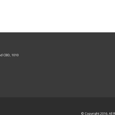
nd CBD, 1010
© Copyright 2016. All