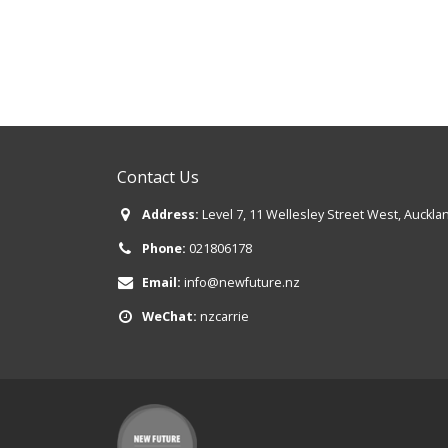
Contact Us
Address:
Level 7, 11 Wellesley Street West, Auckla
Phone:
021806178
Email:
info@newfuture.nz
WeChat:
nzcarrie