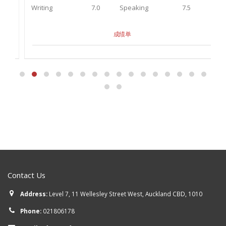
Writing
7.0
Speaking
7.5
W
成绩单
Contact Us
Address:
Level 7, 11 Wellesley Street West, Auckland CBD, 1010
Phone:
021806178