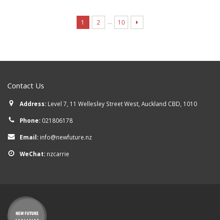
…
1
2
10
Contact Us
Address:
Level 7, 11 Wellesley Street West, Auckland CBD, 1010
Phone:
021806178
Email:
info@newfuture.nz
WeChat:
nzcarrie